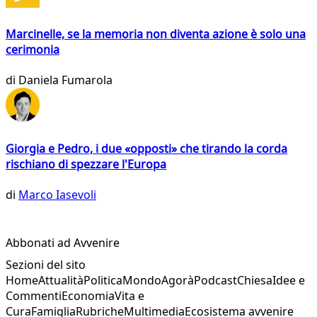
Marcinelle, se la memoria non diventa azione è solo una
cerimonia
di
Daniela Fumarola
Giorgia e Pedro, i due «opposti» che tirando la corda
rischiano di spezzare l'Europa
di
Marco Iasevoli
Abbonati ad Avvenire
Sezioni del sito
Home
Attualità
Politica
Mondo
Agorà
Podcast
Chiesa
Idee e
Commenti
Economia
Vita e
Cura
Famiglia
Rubriche
Multimedia
Ecosistema avvenire