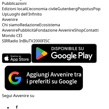
Pubblicazioni
Edizioni locali
L'economia civile
Gutenberg
Popotus
Pop
Up
Luoghi dell'Infinito
Avvenire
Chi siamo
Redazione
Ecosistema
Avvenire
Pubblicità
Fondazione Avvenire
Shop
Contatti
Mondo CEI
SIR
Radio InBlu
TV2000
FISC
Segui Avvenire su