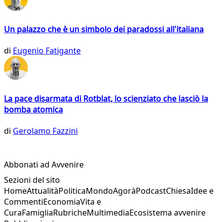
Un palazzo che è un simbolo dei paradossi all'italiana
di
Eugenio Fatigante
La pace disarmata di Rotblat, lo scienziato che lasciò la
bomba atomica
di
Gerolamo Fazzini
Abbonati ad Avvenire
Sezioni del sito
Home
Attualità
Politica
Mondo
Agorà
Podcast
Chiesa
Idee e
Commenti
Economia
Vita e
Cura
Famiglia
Rubriche
Multimedia
Ecosistema avvenire