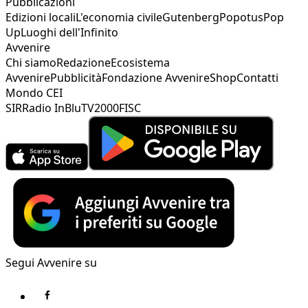
Pubblicazioni
Edizioni locali
L'economia civile
Gutenberg
Popotus
Pop
Up
Luoghi dell'Infinito
Avvenire
Chi siamo
Redazione
Ecosistema
Avvenire
Pubblicità
Fondazione Avvenire
Shop
Contatti
Mondo CEI
SIR
Radio InBlu
TV2000
FISC
Segui Avvenire su