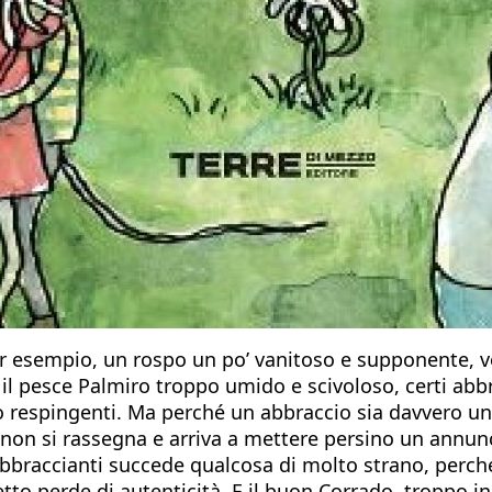
 esempio, un rospo un po’ vanitoso e supponente, vor
, il pesce Palmiro troppo umido e scivoloso, certi abbr
 o respingenti. Ma perché un abbraccio sia davvero u
 non si rassegna e arriva a mettere persino un annun
bbraccianti succede qualcosa di molto strano, perché
etto perde di autenticità. E il buon Corrado, troppo in