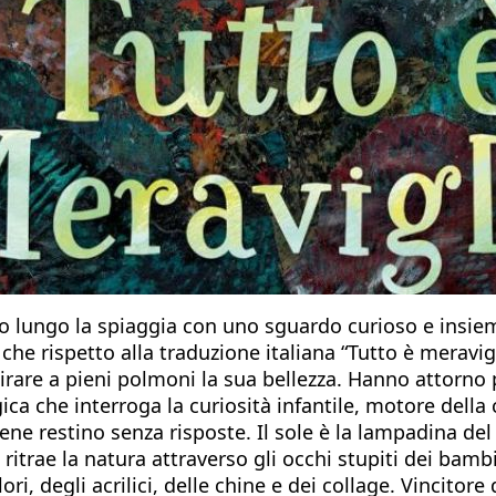
 lungo la spiaggia con uno sguardo curioso e insieme
 che rispetto alla traduzione italiana “Tutto è merav
irare a pieni polmoni la sua bellezza. Hanno attorno 
ica che interroga la curiosità infantile, motore dell
ne restino senza risposte. Il sole è la lampadina de
 ritrae la natura attraverso gli occhi stupiti dei bamb
ori, degli acrilici, delle chine e dei collage. Vincito