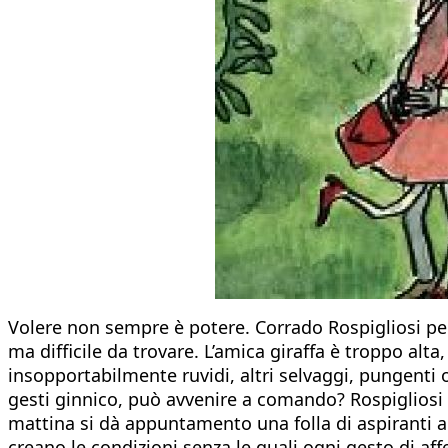
Volere non sempre è potere. Corrado Rospigliosi per
ma difficile da trovare. L’amica giraffa è troppo alta
insopportabilmente ruvidi, altri selvaggi, pungenti
gesti ginnico, può avvenire a comando? Rospigliosi
mattina si dà appuntamento una folla di aspiranti a
creano le condizioni senza le quali ogni gesto di aff