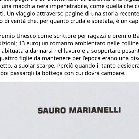
ono una macchia nera impenetrabile, come quella che 
i. Un viaggio attraverso pagine di una storia recente
di verità che, per quanto cruda e spietata, è un capit
Premio Unesco come scrittore per ragazzi e premio Ban
izioni; 13 euro) un romanzo ambientato nelle colline
bituata a dannarsi nel lavoro e a sopportare pesanti 
attro figlie da mantenere per l’epoca erano una disg
tto, a suolar scarpe. Perciò quando il tanto desidera
e poi passargli la bottega con cui dovrà campare.