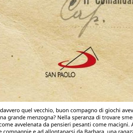
vvero quel vecchio, buon compagno di giochi aveva 
una grande menzogna? Nella speranza di trovare sment
, come avvelenata da pensieri pesanti come macigni. Al
ive compagnie e ad allontanarsi da Barbara, una ragaz