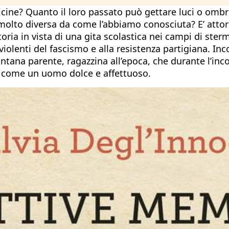
cine? Quanto il loro passato può gettare luci o omb
lto diversa da come l’abbiamo conosciuta? E’ attorno 
ria in vista di una gita scolastica nei campi di sterm
i violenti del fascismo e alla resistenza partigiana. 
lontana parente, ragazzina all’epoca, che durante l’
a come un uomo dolce e affettuoso.