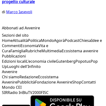
progetto culturale
di
Marco Iasevoli
Abbonati ad Avvenire
Sezioni del sito
Home
Attualità
Politica
Mondo
Agorà
Podcast
Chiesa
Idee e
Commenti
Economia
Vita e
Cura
Famiglia
Rubriche
Multimedia
Ecosistema avvenire
Pubblicazioni
Edizioni locali
L'economia civile
Gutenberg
Popotus
Pop
Up
Luoghi dell'Infinito
Avvenire
Chi siamo
Redazione
Ecosistema
Avvenire
Pubblicità
Fondazione Avvenire
Shop
Contatti
Mondo CEI
SIR
Radio InBlu
TV2000
FISC