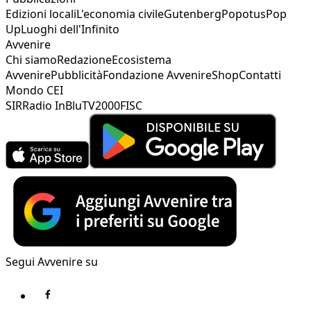
Edizioni locali
L'economia civile
Gutenberg
Popotus
Pop
Up
Luoghi dell'Infinito
Avvenire
Chi siamo
Redazione
Ecosistema
Avvenire
Pubblicità
Fondazione Avvenire
Shop
Contatti
Mondo CEI
SIR
Radio InBlu
TV2000
FISC
Segui Avvenire su