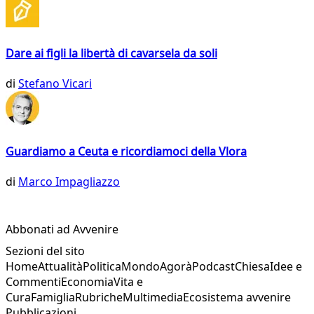
Dare ai figli la libertà di cavarsela da soli
di
Stefano Vicari
Guardiamo a Ceuta e ricordiamoci della Vlora
di
Marco Impagliazzo
Abbonati ad Avvenire
Sezioni del sito
Home
Attualità
Politica
Mondo
Agorà
Podcast
Chiesa
Idee e
Commenti
Economia
Vita e
Cura
Famiglia
Rubriche
Multimedia
Ecosistema avvenire
Pubblicazioni