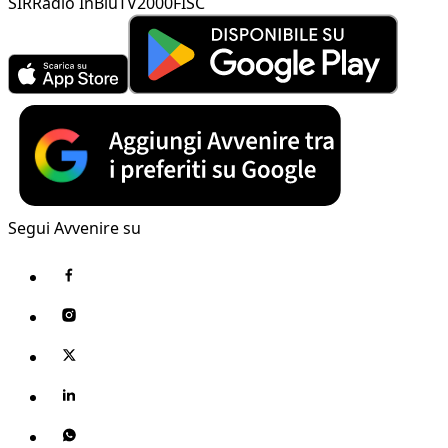
SIR
Radio InBlu
TV2000
FISC
Segui Avvenire su