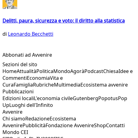
Delitti, paura, sicurezza e voto: il diritto alla statistica
di
Leonardo Becchetti
Abbonati ad Avvenire
Sezioni del sito
Home
Attualità
Politica
Mondo
Agorà
Podcast
Chiesa
Idee e
Commenti
Economia
Vita e
Cura
Famiglia
Rubriche
Multimedia
Ecosistema avvenire
Pubblicazioni
Edizioni locali
L'economia civile
Gutenberg
Popotus
Pop
Up
Luoghi dell'Infinito
Avvenire
Chi siamo
Redazione
Ecosistema
Avvenire
Pubblicità
Fondazione Avvenire
Shop
Contatti
Mondo CEI