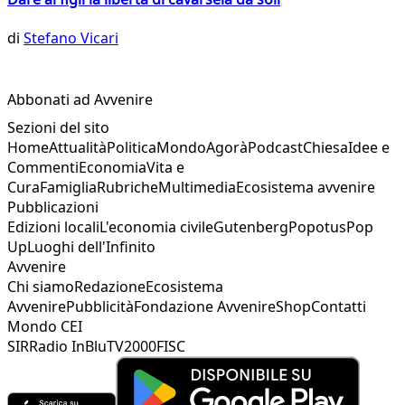
di
Stefano Vicari
Abbonati ad Avvenire
Sezioni del sito
Home
Attualità
Politica
Mondo
Agorà
Podcast
Chiesa
Idee e
Commenti
Economia
Vita e
Cura
Famiglia
Rubriche
Multimedia
Ecosistema avvenire
Pubblicazioni
Edizioni locali
L'economia civile
Gutenberg
Popotus
Pop
Up
Luoghi dell'Infinito
Avvenire
Chi siamo
Redazione
Ecosistema
Avvenire
Pubblicità
Fondazione Avvenire
Shop
Contatti
Mondo CEI
SIR
Radio InBlu
TV2000
FISC