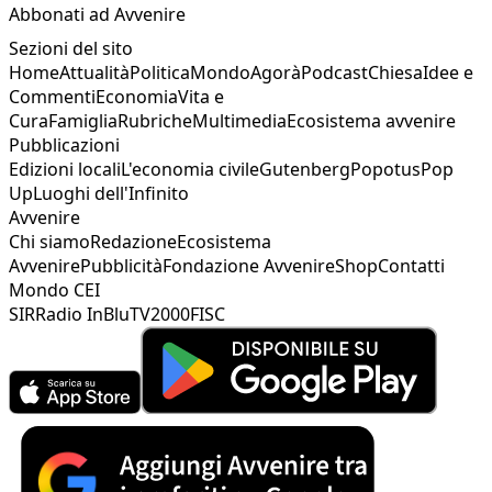
Abbonati ad Avvenire
Sezioni del sito
Home
Attualità
Politica
Mondo
Agorà
Podcast
Chiesa
Idee e
Commenti
Economia
Vita e
Cura
Famiglia
Rubriche
Multimedia
Ecosistema avvenire
Pubblicazioni
Edizioni locali
L'economia civile
Gutenberg
Popotus
Pop
Up
Luoghi dell'Infinito
Avvenire
Chi siamo
Redazione
Ecosistema
Avvenire
Pubblicità
Fondazione Avvenire
Shop
Contatti
Mondo CEI
SIR
Radio InBlu
TV2000
FISC