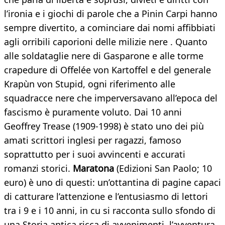
l’ironia e i giochi di parole che a Pinin Carpi hanno
sempre divertito, a cominciare dai nomi affibbiati
agli orribili caporioni delle milizie nere . Quanto
alle soldataglie nere di Gasparone e alle torme
crapedure di Offelée von Kartoffel e del generale
Krapùn von Stupid, ogni riferimento alle
squadracce nere che imperversavano all’epoca del
fascismo è puramente voluto. Dai 10 anni
Geoffrey Trease (1909-1998) è stato uno dei più
amati scrittori inglesi per ragazzi, famoso
soprattutto per i suoi avvincenti e accurati
romanzi storici.
Maratona
(Edizioni San Paolo; 10
euro) è uno di questi: un’ottantina di pagine capaci
di catturare l’attenzione e l’entusiasmo di lettori
tra i 9 e i 10 anni, in cu si racconta sullo sfondo di
una Storia antica ricca di avvenimenti, l’avventura