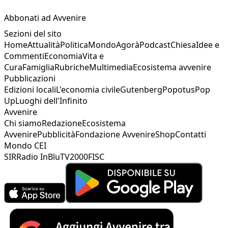
Abbonati ad Avvenire
Sezioni del sito
Home
Attualità
Politica
Mondo
Agorà
Podcast
Chiesa
Idee e
Commenti
Economia
Vita e
Cura
Famiglia
Rubriche
Multimedia
Ecosistema avvenire
Pubblicazioni
Edizioni locali
L'economia civile
Gutenberg
Popotus
Pop
Up
Luoghi dell'Infinito
Avvenire
Chi siamo
Redazione
Ecosistema
Avvenire
Pubblicità
Fondazione Avvenire
Shop
Contatti
Mondo CEI
SIR
Radio InBlu
TV2000
FISC