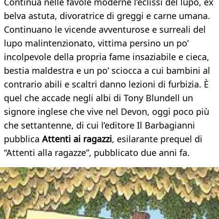
Continua nelle favole moderne l’eclissi del lupo, ex
belva astuta, divoratrice di greggi e carne umana.
Continuano le vicende avventurose e surreali del
lupo malintenzionato, vittima persino un po’
incolpevole della propria fame insaziabile e cieca,
bestia maldestra e un po’ sciocca a cui bambini al
contrario abili e scaltri danno lezioni di furbizia. È
quel che accade negli albi di Tony Blundell un
signore inglese che vive nel Devon, oggi poco più
che settantenne, di cui l’editore Il Barbagianni
pubblica
Attenti ai ragazzi
, esilarante prequel di
“Attenti alla ragazze”, pubblicato due anni fa.