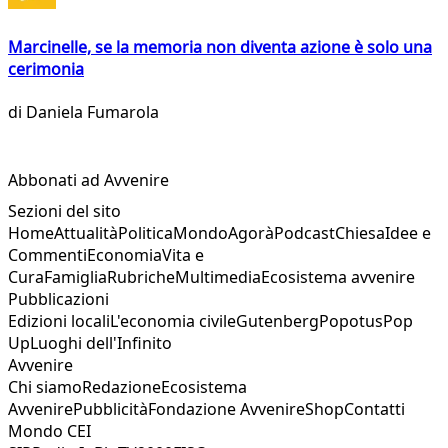
Marcinelle, se la memoria non diventa azione è solo una
cerimonia
di
Daniela Fumarola
Abbonati ad Avvenire
Sezioni del sito
Home
Attualità
Politica
Mondo
Agorà
Podcast
Chiesa
Idee e
Commenti
Economia
Vita e
Cura
Famiglia
Rubriche
Multimedia
Ecosistema avvenire
Pubblicazioni
Edizioni locali
L'economia civile
Gutenberg
Popotus
Pop
Up
Luoghi dell'Infinito
Avvenire
Chi siamo
Redazione
Ecosistema
Avvenire
Pubblicità
Fondazione Avvenire
Shop
Contatti
Mondo CEI