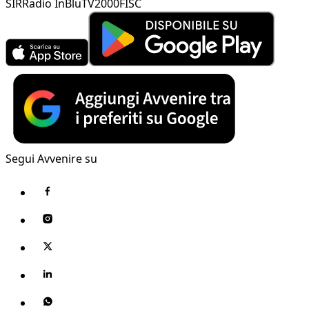
SIR
Radio InBlu
TV2000
FISC
Segui Avvenire su