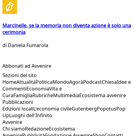
Marcinelle, se la memoria non diventa azione è solo una
cerimonia
di
Daniela Fumarola
Abbonati ad Avvenire
Sezioni del sito
Home
Attualità
Politica
Mondo
Agorà
Podcast
Chiesa
Idee e
Commenti
Economia
Vita e
Cura
Famiglia
Rubriche
Multimedia
Ecosistema avvenire
Pubblicazioni
Edizioni locali
L'economia civile
Gutenberg
Popotus
Pop
Up
Luoghi dell'Infinito
Avvenire
Chi siamo
Redazione
Ecosistema
Avvenire
Pubblicità
Fondazione Avvenire
Shop
Contatti