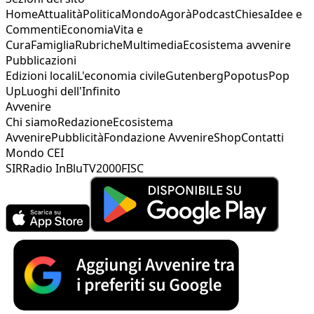
Home
Attualità
Politica
Mondo
Agorà
Podcast
Chiesa
Idee e
Commenti
Economia
Vita e
Cura
Famiglia
Rubriche
Multimedia
Ecosistema avvenire
Pubblicazioni
Edizioni locali
L'economia civile
Gutenberg
Popotus
Pop
Up
Luoghi dell'Infinito
Avvenire
Chi siamo
Redazione
Ecosistema
Avvenire
Pubblicità
Fondazione Avvenire
Shop
Contatti
Mondo CEI
SIR
Radio InBlu
TV2000
FISC