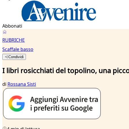
Abbonati
RUBRICHE
Scaffale basso
Condividi
I libri rosicchiati del topolino, una pi
di
Rossana Sisti
4 min di lettura