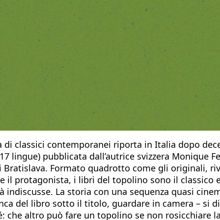
i classici contemporanei riporta in Italia dopo decenn
7 lingue) pubblicata dall’autrice svizzera Monique Feli
Bratislava. Formato quadrotto come gli originali, rivi
 il protagonista, i libri del topolino sono il classic
ità indiscusse. La storia con una sequenza quasi cinem
nca del libro sotto il titolo, guardare in camera – si 
: che altro può fare un topolino se non rosicchiare l