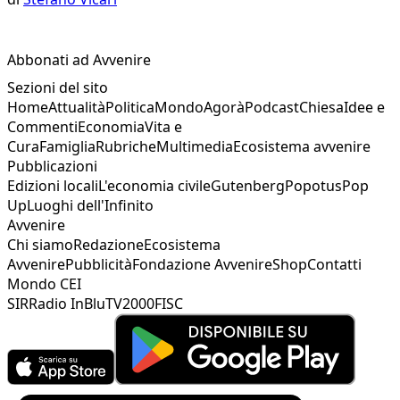
Abbonati ad Avvenire
Sezioni del sito
Home
Attualità
Politica
Mondo
Agorà
Podcast
Chiesa
Idee e
Commenti
Economia
Vita e
Cura
Famiglia
Rubriche
Multimedia
Ecosistema avvenire
Pubblicazioni
Edizioni locali
L'economia civile
Gutenberg
Popotus
Pop
Up
Luoghi dell'Infinito
Avvenire
Chi siamo
Redazione
Ecosistema
Avvenire
Pubblicità
Fondazione Avvenire
Shop
Contatti
Mondo CEI
SIR
Radio InBlu
TV2000
FISC