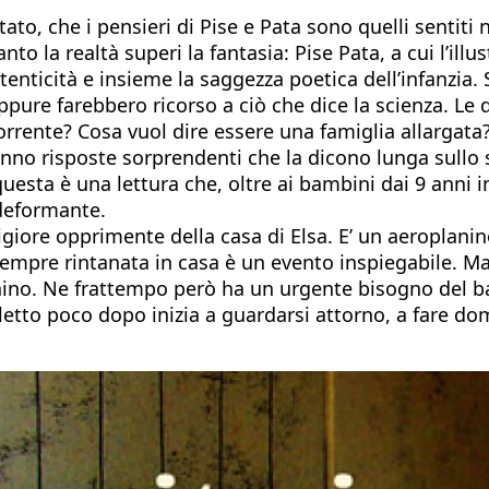
ato, che i pensieri di Pise e Pata sono quelli sentiti 
anto la realtà superi la fantasia: Pise Pata, a cui l’
tenticità e insieme la saggezza poetica dell’infanzia.
Oppure farebbero ricorso a ciò che dice la scienza. L
 corrente? Cosa vuol dire essere una famiglia allarga
ui danno risposte sorprendenti che la dicono lunga su
questa è una lettura che, oltre ai bambini dai 9 anni i
 deformante.
igiore opprimente della casa di Elsa. E’ un aeroplanin
sempre rintanata in casa è un evento inspiegabile. Ma 
ino. Ne frattempo però ha un urgente bisogno del bag
oletto poco dopo inizia a guardarsi attorno, a fare do