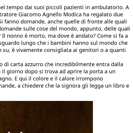
nel tempo dai suoi piccoli pazienti in ambulatorio. A
illustratore Giacomo Agnello Modica ha regalato due
 Si fanno domande, anche quelle di fronte alle quali
e domande sulle cose del mondo, appunto, delle quali
ta? Il nonno è morto, ma dove è andato? Come si fa a
llo sguardo lungo che i bambini hanno sul mondo che
n su, è vivamente consigliata ai genitori o a quanti
o di carta azzurro che incredibilmente entra dalla
il giorno dopo si trova ad aprire la porta a un
no. E qui il colore e il calore irrompono
mande, a chiedere che la signora gli legga un libro e