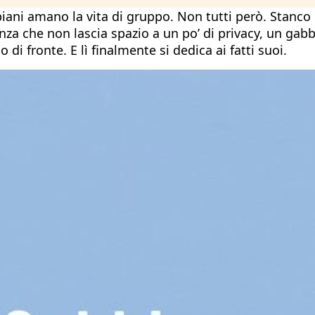
bbiani amano la vita di gruppo. Non tutti però. Stanc
za che non lascia spazio a un po’ di privacy, un gabbi
 di fronte. E lì finalmente si dedica ai fatti suoi.