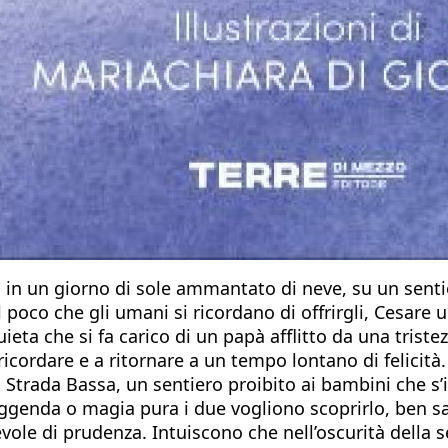
a in un giorno di sole ammantato di neve, su un senti
poco che gli umani si ricordano di offrirgli, Cesare 
ta che si fa carico di un papà afflitto da una tristez
 ricordare e a ritornare a un tempo lontano di felici
rada Bassa, un sentiero proibito ai bambini che s’ino
eggenda o magia pura i due vogliono scoprirlo, ben 
le di prudenza. Intuiscono che nell’oscurità della s