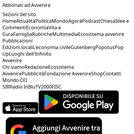
Abbonati ad Avvenire
Sezioni del sito
Home
Attualità
Politica
Mondo
Agorà
Podcast
Chiesa
Idee e
Commenti
Economia
Vita e
Cura
Famiglia
Rubriche
Multimedia
Ecosistema avvenire
Pubblicazioni
Edizioni locali
L'economia civile
Gutenberg
Popotus
Pop
Up
Luoghi dell'Infinito
Avvenire
Chi siamo
Redazione
Ecosistema
Avvenire
Pubblicità
Fondazione Avvenire
Shop
Contatti
Mondo CEI
SIR
Radio InBlu
TV2000
FISC