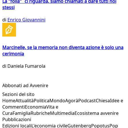
La "folla" ci riguarda, siamo chiamati a dare tutti noi
stessi
di
Enrico Giovannini
Marcinelle, se la memoria non diventa azione è solo una
cerimonia
di
Daniela Fumarola
Abbonati ad Avvenire
Sezioni del sito
Home
Attualità
Politica
Mondo
Agorà
Podcast
Chiesa
Idee e
Commenti
Economia
Vita e
Cura
Famiglia
Rubriche
Multimedia
Ecosistema avvenire
Pubblicazioni
Edizioni locali
L'economia civile
Gutenberg
Popotus
Pop