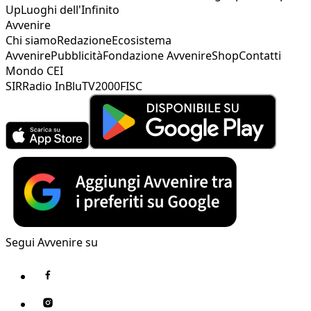
Up
Luoghi dell'Infinito
Avvenire
Chi siamo
Redazione
Ecosistema
Avvenire
Pubblicità
Fondazione Avvenire
Shop
Contatti
Mondo CEI
SIR
Radio InBlu
TV2000
FISC
Segui Avvenire su