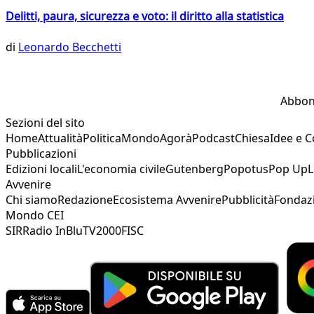
Delitti, paura, sicurezza e voto: il diritto alla statistica
di
Leonardo Becchetti
Abbon
Sezioni del sito
Home
Attualità
Politica
Mondo
Agorà
Podcast
Chiesa
Idee e 
Pubblicazioni
Edizioni locali
L'economia civile
Gutenberg
Popotus
Pop Up
L
Avvenire
Chi siamo
Redazione
Ecosistema Avvenire
Pubblicità
Fondaz
Mondo CEI
SIR
Radio InBlu
TV2000
FISC