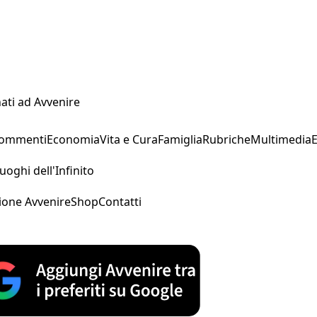
ati ad Avvenire
Commenti
Economia
Vita e Cura
Famiglia
Rubriche
Multimedia
uoghi dell'Infinito
ione Avvenire
Shop
Contatti