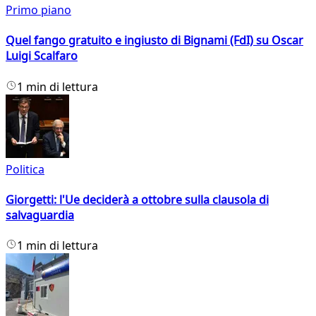
Primo piano
Quel fango gratuito e ingiusto di Bignami (FdI) su Oscar
Luigi Scalfaro
1 min di lettura
Politica
Giorgetti: l'Ue deciderà a ottobre sulla clausola di
salvaguardia
1 min di lettura