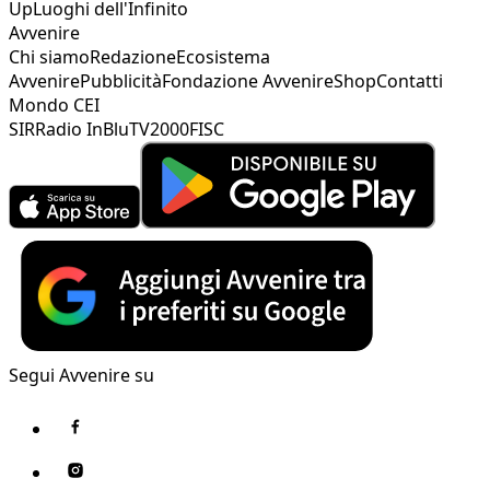
Up
Luoghi dell'Infinito
Avvenire
Chi siamo
Redazione
Ecosistema
Avvenire
Pubblicità
Fondazione Avvenire
Shop
Contatti
Mondo CEI
SIR
Radio InBlu
TV2000
FISC
Segui Avvenire su