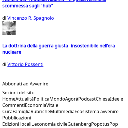
scommessa sugli "hub"
di
Vincenzo R. Spagnolo
La dottrina della guerra giusta insostenibile nell’era
nucleare
di
Vittorio Possenti
Abbonati ad Avvenire
Sezioni del sito
Home
Attualità
Politica
Mondo
Agorà
Podcast
Chiesa
Idee e
Commenti
Economia
Vita e
Cura
Famiglia
Rubriche
Multimedia
Ecosistema avvenire
Pubblicazioni
Edizioni locali
L'economia civile
Gutenberg
Popotus
Pop