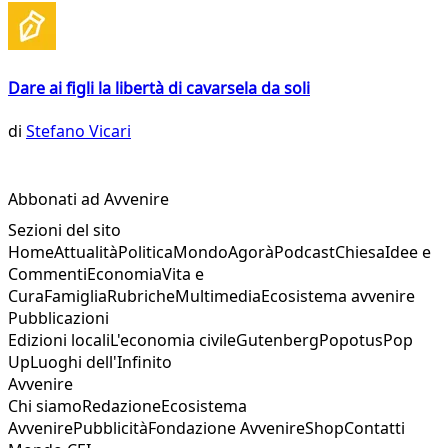
Dare ai figli la libertà di cavarsela da soli
di
Stefano Vicari
Abbonati ad Avvenire
Sezioni del sito
Home
Attualità
Politica
Mondo
Agorà
Podcast
Chiesa
Idee e
Commenti
Economia
Vita e
Cura
Famiglia
Rubriche
Multimedia
Ecosistema avvenire
Pubblicazioni
Edizioni locali
L'economia civile
Gutenberg
Popotus
Pop
Up
Luoghi dell'Infinito
Avvenire
Chi siamo
Redazione
Ecosistema
Avvenire
Pubblicità
Fondazione Avvenire
Shop
Contatti