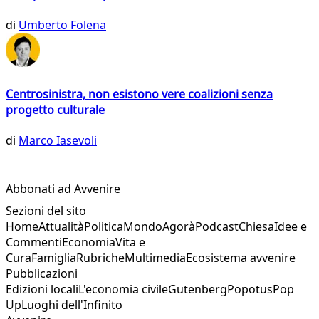
di
Umberto Folena
Centrosinistra, non esistono vere coalizioni senza
progetto culturale
di
Marco Iasevoli
Abbonati ad Avvenire
Sezioni del sito
Home
Attualità
Politica
Mondo
Agorà
Podcast
Chiesa
Idee e
Commenti
Economia
Vita e
Cura
Famiglia
Rubriche
Multimedia
Ecosistema avvenire
Pubblicazioni
Edizioni locali
L'economia civile
Gutenberg
Popotus
Pop
Up
Luoghi dell'Infinito