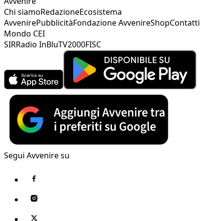
Avvenire
Chi siamo
Redazione
Ecosistema
Avvenire
Pubblicità
Fondazione Avvenire
Shop
Contatti
Mondo CEI
SIR
Radio InBlu
TV2000
FISC
Segui Avvenire su