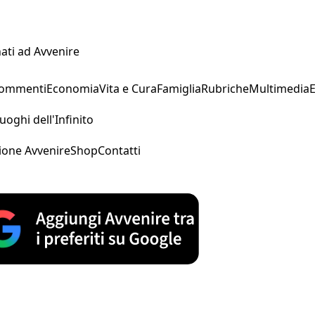
ati ad Avvenire
Commenti
Economia
Vita e Cura
Famiglia
Rubriche
Multimedia
uoghi dell'Infinito
ione Avvenire
Shop
Contatti