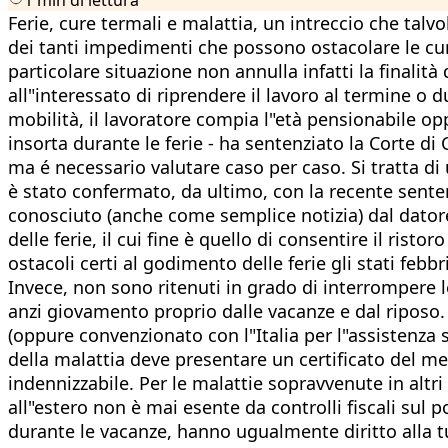
Ferie, cure termali e malattia, un intreccio che talv
dei tanti impedimenti che possono ostacolare le cure
particolare situazione non annulla infatti la finalità
all"interessato di riprendere il lavoro al termine o
mobilità, il lavoratore compia l"età pensionabile op
insorta durante le ferie - ha sentenziato la Corte d
ma é necessario valutare caso per caso. Si tratta di
è stato confermato, da ultimo, con la recente senten
conosciuto (anche come semplice notizia) dal dator
delle ferie, il cui fine è quello di consentire il ris
ostacoli certi al godimento delle ferie gli stati febbr
Invece, non sono ritenuti in grado di interrompere le
anzi giovamento proprio dalle vacanze e dal riposo.
(oppure convenzionato con l"Italia per l"assistenza s
della malattia deve presentare un certificato del med
indennizzabile. Per le malattie sopravvenute in altr
all"estero non è mai esente da controlli fiscali sul
durante le vacanze, hanno ugualmente diritto alla tut