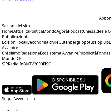
Abbon
Sezioni del sito
Home
Attualità
Politica
Mondo
Agorà
Podcast
Chiesa
Idee e 
Pubblicazioni
Edizioni locali
L'economia civile
Gutenberg
Popotus
Pop Up
L
Avvenire
Chi siamo
Redazione
Ecosistema Avvenire
Pubblicità
Fondaz
Mondo CEI
SIR
Radio InBlu
TV2000
FISC
Segui Avvenire su