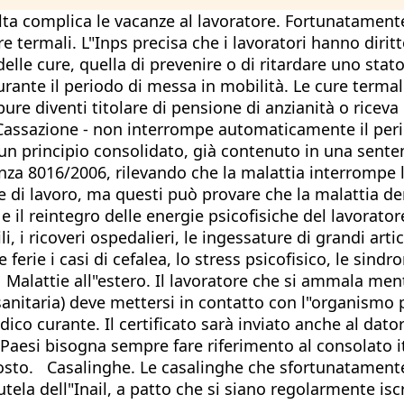
olta complica le vacanze al lavoratore. Fortunatamente
 termali. L"Inps precisa che i lavoratori hanno diritt
 delle cure, quella di prevenire o di ritardare uno stat
 durante il periodo di messa in mobilità. Le cure ter
pure diventi titolare di pensione di anzianità o rice
i Cassazione - non interrompe automaticamente il peri
 un principio consolidato, già contenuto in una senten
za 8016/2006, rilevando che la malattia interrompe le
e di lavoro, ma questi può provare che la malattia d
toro e il reintegro delle energie psicofisiche del lavor
ili, i ricoveri ospedalieri, le ingessature di grandi art
 ferie i casi di cefalea, lo stress psicofisico, le sin
 Malattie all"estero. Il lavoratore che si ammala me
anitaria) deve mettersi in contatto con l"organismo pr
ico curante. Il certificato sarà inviato anche al dator
i Paesi bisogna sempre fare riferimento al consolato 
 posto. Casalinghe. Le casalinghe che sfortunatamente
ela dell"Inail, a patto che si siano regolarmente iscr