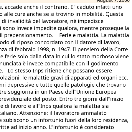
, accade anche il contrario. E" caduto infatti uno
o alle cure anche se si trovino in mobilità. Questa
o di invalidità del lavoratore, né impedisce
mali sono invece impedite qualora, mentre prosegue la
va il prepensionamento. Ferie e malattia. La malattia
odo di riposo concordato con il datore di lavoro,
za di febbraio 1998, n. 1947. Il pensiero della Corte
 ferie solo dalla data in cui lo stato morboso viene
enunciata è invece compatibile con il godimento
atore. Lo stesso Inps ritiene che possano essere
icolazioni, le malattie gravi di apparati ed organi ecc.
dromi depressive e tutte quelle patologie che trovano
ntre soggiorna in un Paese dell"Unione Europea
evidenziale del posto. Entro tre giorni dall"inizio
e di lavoro e all"Inps qualora la malattia sia
italiano. Attenzione: il lavoratore ammalato
 subiscono un infortunio fuori della loro residenza,
itte ad inizio anno. L"infortunio è considerato