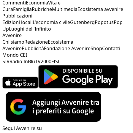
Commenti
Economia
Vita e
Cura
Famiglia
Rubriche
Multimedia
Ecosistema avvenire
Pubblicazioni
Edizioni locali
L'economia civile
Gutenberg
Popotus
Pop
Up
Luoghi dell'Infinito
Avvenire
Chi siamo
Redazione
Ecosistema
Avvenire
Pubblicità
Fondazione Avvenire
Shop
Contatti
Mondo CEI
SIR
Radio InBlu
TV2000
FISC
Segui Avvenire su