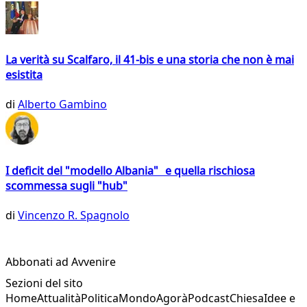
La verità su Scalfaro, il 41-bis e una storia che non è mai
esistita
di
Alberto Gambino
I deficit del "modello Albania" e quella rischiosa
scommessa sugli "hub"
di
Vincenzo R. Spagnolo
Abbonati ad Avvenire
Sezioni del sito
Home
Attualità
Politica
Mondo
Agorà
Podcast
Chiesa
Idee e