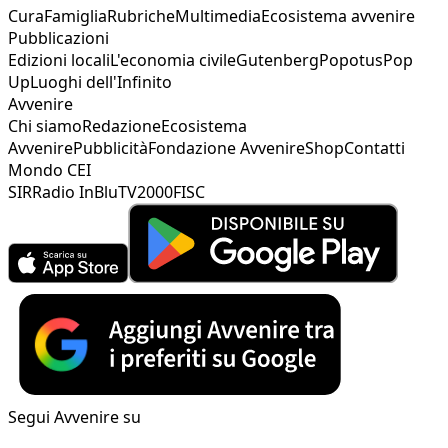
Cura
Famiglia
Rubriche
Multimedia
Ecosistema avvenire
Pubblicazioni
Edizioni locali
L'economia civile
Gutenberg
Popotus
Pop
Up
Luoghi dell'Infinito
Avvenire
Chi siamo
Redazione
Ecosistema
Avvenire
Pubblicità
Fondazione Avvenire
Shop
Contatti
Mondo CEI
SIR
Radio InBlu
TV2000
FISC
Segui Avvenire su