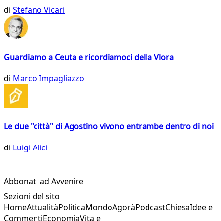
di
Stefano Vicari
Guardiamo a Ceuta e ricordiamoci della Vlora
di
Marco Impagliazzo
Le due "città" di Agostino vivono entrambe dentro di noi
di
Luigi Alici
Abbonati ad Avvenire
Sezioni del sito
Home
Attualità
Politica
Mondo
Agorà
Podcast
Chiesa
Idee e
Commenti
Economia
Vita e