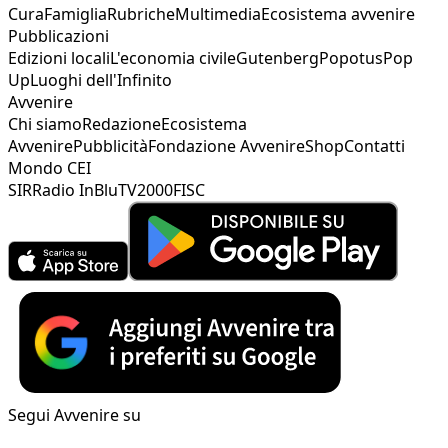
Cura
Famiglia
Rubriche
Multimedia
Ecosistema avvenire
Pubblicazioni
Edizioni locali
L'economia civile
Gutenberg
Popotus
Pop
Up
Luoghi dell'Infinito
Avvenire
Chi siamo
Redazione
Ecosistema
Avvenire
Pubblicità
Fondazione Avvenire
Shop
Contatti
Mondo CEI
SIR
Radio InBlu
TV2000
FISC
Segui Avvenire su