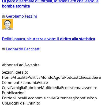
La pace disarmata di Rotblat, lo scienziato che lasciò la
bomba atomica
di
Gerolamo Fazzini
Delitti, paura, sicurezza e voto: il diritto alla statistica
di
Leonardo Becchetti
Abbonati ad Avvenire
Sezioni del sito
Home
Attualità
Politica
Mondo
Agorà
Podcast
Chiesa
Idee e
Commenti
Economia
Vita e
Cura
Famiglia
Rubriche
Multimedia
Ecosistema avvenire
Pubblicazioni
Edizioni locali
L'economia civile
Gutenberg
Popotus
Pop
Up
Luoghi dell'Infinito