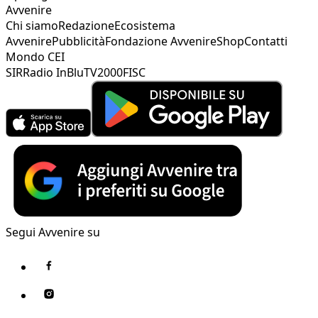
Avvenire
Chi siamo
Redazione
Ecosistema
Avvenire
Pubblicità
Fondazione Avvenire
Shop
Contatti
Mondo CEI
SIR
Radio InBlu
TV2000
FISC
Segui Avvenire su