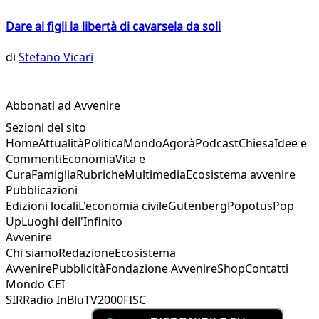
Dare ai figli la libertà di cavarsela da soli
di
Stefano Vicari
Abbonati ad Avvenire
Sezioni del sito
Home
Attualità
Politica
Mondo
Agorà
Podcast
Chiesa
Idee e
Commenti
Economia
Vita e
Cura
Famiglia
Rubriche
Multimedia
Ecosistema avvenire
Pubblicazioni
Edizioni locali
L'economia civile
Gutenberg
Popotus
Pop
Up
Luoghi dell'Infinito
Avvenire
Chi siamo
Redazione
Ecosistema
Avvenire
Pubblicità
Fondazione Avvenire
Shop
Contatti
Mondo CEI
SIR
Radio InBlu
TV2000
FISC