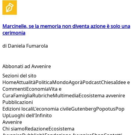
Marcinelle, se la memoria non diventa azione è solo una
cerimonia
di
Daniela Fumarola
Abbonati ad Avvenire
Sezioni del sito
Home
Attualità
Politica
Mondo
Agorà
Podcast
Chiesa
Idee e
Commenti
Economia
Vita e
Cura
Famiglia
Rubriche
Multimedia
Ecosistema avvenire
Pubblicazioni
Edizioni locali
L'economia civile
Gutenberg
Popotus
Pop
Up
Luoghi dell'Infinito
Avvenire
Chi siamo
Redazione
Ecosistema