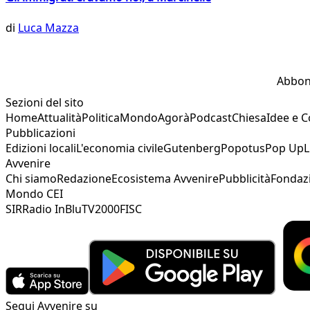
di
Luca Mazza
Abbon
Sezioni del sito
Home
Attualità
Politica
Mondo
Agorà
Podcast
Chiesa
Idee e 
Pubblicazioni
Edizioni locali
L'economia civile
Gutenberg
Popotus
Pop Up
L
Avvenire
Chi siamo
Redazione
Ecosistema Avvenire
Pubblicità
Fondaz
Mondo CEI
SIR
Radio InBlu
TV2000
FISC
Segui Avvenire su