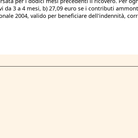
sata per i dodici mesi precedenti il ricovero. Per ogn
ivi da 3 a 4 mesi, b) 27,09 euro se i contributi ammont
nale 2004, valido per beneficiare dell'indennità, cor