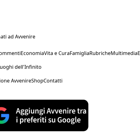
ati ad Avvenire
Commenti
Economia
Vita e Cura
Famiglia
Rubriche
Multimedia
uoghi dell'Infinito
ione Avvenire
Shop
Contatti