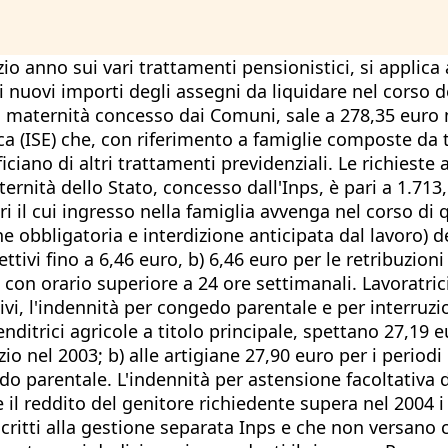
nizio anno sui vari trattamenti pensionistici, si appl
 i nuovi importi degli assegni da liquidare nel corso d
di maternità concesso dai Comuni, sale a 278,35 euro 
a (ISE) che, con riferimento a famiglie composte da t
ficiano di altri trattamenti previdenziali. Le richies
ernità dello Stato, concesso dall'Inps, è pari a 1.713
ri il cui ingresso nella famiglia avvenga nel corso di 
e obbligatoria e interdizione anticipata dal lavoro) d
ttivi fino a 6,46 euro, b) 6,46 euro per le retribuzioni
oro con orario superiore a 24 ore settimanali. Lavoratr
ivi, l'indennità per congedo parentale e per interruzi
enditrici agricole a titolo principale, spettano 27,19 
o nel 2003; b) alle artigiane 27,90 euro per i periodi 
edo parentale. L'indennità per astensione facoltativa d
 il reddito del genitore richiedente supera nel 2004 i
critti alla gestione separata Inps e che non versano c