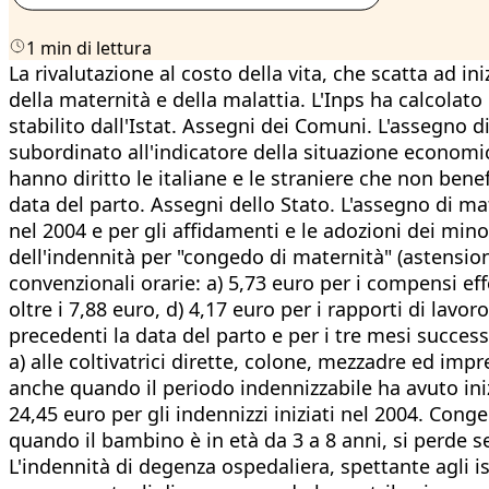
1 min di lettura
La rivalutazione al costo della vita, che scatta ad i
della maternità e della malattia. L'Inps ha calcolato
stabilito dall'Istat. Assegni dei Comuni. L'assegno 
subordinato all'indicatore della situazione economic
hanno diritto le italiane e le straniere che non bene
data del parto. Assegni dello Stato. L'assegno di mat
nel 2004 e per gli affidamenti e le adozioni dei mino
dell'indennità per "congedo di maternità" (astension
convenzionali orarie: a) 5,73 euro per i compensi effe
oltre i 7,88 euro, d) 4,17 euro per i rapporti di lav
precedenti la data del parto e per i tre mesi success
a) alle coltivatrici dirette, colone, mezzadre ed impr
anche quando il periodo indennizzabile ha avuto inizi
24,45 euro per gli indennizzi iniziati nel 2004. Cong
quando il bambino è in età da 3 a 8 anni, si perde se
L'indennità di degenza ospedaliera, spettante agli is