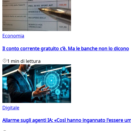
Economia
Il conto corrente gratuito c’è. Ma le banche non lo dicono
1 min di lettura
Digitale
Allarme sugli agenti IA: «Così hanno ingannato l'essere 