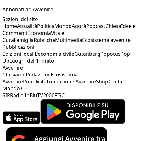
Abbonati ad Avvenire
Sezioni del sito
Home
Attualità
Politica
Mondo
Agorà
Podcast
Chiesa
Idee e
Commenti
Economia
Vita e
Cura
Famiglia
Rubriche
Multimedia
Ecosistema avvenire
Pubblicazioni
Edizioni locali
L'economia civile
Gutenberg
Popotus
Pop
Up
Luoghi dell'Infinito
Avvenire
Chi siamo
Redazione
Ecosistema
Avvenire
Pubblicità
Fondazione Avvenire
Shop
Contatti
Mondo CEI
SIR
Radio InBlu
TV2000
FISC