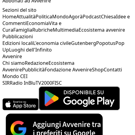
Abbonati ad Avvenire
Sezioni del sito
Home
Attualità
Politica
Mondo
Agorà
Podcast
Chiesa
Idee e
Commenti
Economia
Vita e
Cura
Famiglia
Rubriche
Multimedia
Ecosistema avvenire
Pubblicazioni
Edizioni locali
L'economia civile
Gutenberg
Popotus
Pop
Up
Luoghi dell'Infinito
Avvenire
Chi siamo
Redazione
Ecosistema
Avvenire
Pubblicità
Fondazione Avvenire
Shop
Contatti
Mondo CEI
SIR
Radio InBlu
TV2000
FISC