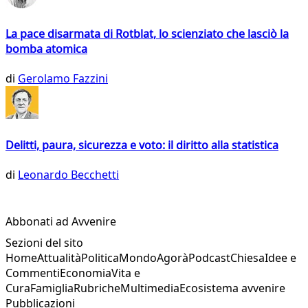
La pace disarmata di Rotblat, lo scienziato che lasciò la
bomba atomica
di
Gerolamo Fazzini
Delitti, paura, sicurezza e voto: il diritto alla statistica
di
Leonardo Becchetti
Abbonati ad Avvenire
Sezioni del sito
Home
Attualità
Politica
Mondo
Agorà
Podcast
Chiesa
Idee e
Commenti
Economia
Vita e
Cura
Famiglia
Rubriche
Multimedia
Ecosistema avvenire
Pubblicazioni