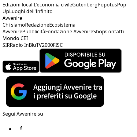
Edizioni locali
L'economia civile
Gutenberg
Popotus
Pop
Up
Luoghi dell'Infinito
Avvenire
Chi siamo
Redazione
Ecosistema
Avvenire
Pubblicità
Fondazione Avvenire
Shop
Contatti
Mondo CEI
SIR
Radio InBlu
TV2000
FISC
Segui Avvenire su