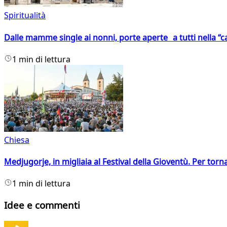
Spiritualità
Dalle mamme single ai nonni, porte aperte a tutti nella “cas
1 min di lettura
Chiesa
Medjugorje, in migliaia al Festival della Gioventù. Per torn
1 min di lettura
Idee e commenti