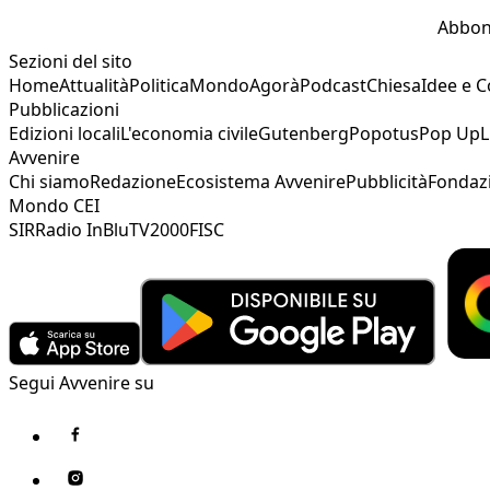
Abbon
Sezioni del sito
Home
Attualità
Politica
Mondo
Agorà
Podcast
Chiesa
Idee e 
Pubblicazioni
Edizioni locali
L'economia civile
Gutenberg
Popotus
Pop Up
L
Avvenire
Chi siamo
Redazione
Ecosistema Avvenire
Pubblicità
Fondaz
Mondo CEI
SIR
Radio InBlu
TV2000
FISC
Segui Avvenire su