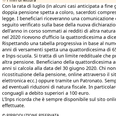
Con la rata di luglio (in alcuni casi anticipata a fi
doppia pensione spetta a coloro, sacerdoti compresi,
legge. I beneficiari riceveranno una comunicazione co
seguito verificato sulla base della nuova dichiarazio
dell'anno in corso sommati ai redditi di altra natura
nel 2020 ricevono d'ufficio la quattordicesima a dic
Rispettando una tabella progressiva in base al numero
anni di versamenti spetta una quattordicesima di 65
e Inps-scuola. Si tratta di un limite reddituale che 
altra pensione. Beneficiano della quattordicesima anc
anni si calcola alla data del 30 giugno 2020. Chi n
ricostituzione della pensione, online attraverso il sit
elettronica ecc.) oppure tramite un Patronato. Sempr
ad eventuali riduzioni di natura fiscale. In partico
conguagli a debito superiori a 100 euro.
L'Inps ricorda che è sempre disponibile sul sito onli
effettuate.
© RIPRODUZIONE RISERVATA