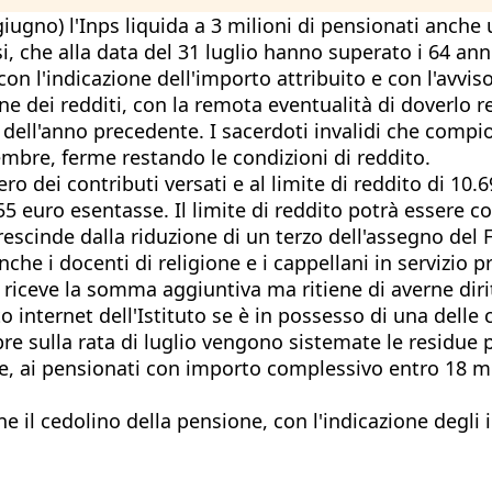
ne giugno) l'Inps liquida a 3 milioni di pensionati an
 che alla data del 31 luglio hanno superato i 64 anni
n l'indicazione dell'importo attribuito e con l'avviso
ne dei redditi, con la remota eventualità di doverlo r
 dell'anno precedente. I sacerdoti invalidi che compio
embre, ferme restando le condizioni di reddito.
 dei contributi versati e al limite di reddito di 10.6
5 euro esentasse. Il limite di reddito potrà essere 
prescinde dalla riduzione di un terzo dell'assegno del
he i docenti di religione e i cappellani in servizio pr
on riceve la somma aggiuntiva ma ritiene di averne d
o internet dell'Istituto se è in possesso di una delle c
e sulla rata di luglio vengono sistemate le residue p
lare, ai pensionati con importo complessivo entro 18 
ne il cedolino della pensione, con l'indicazione degli 