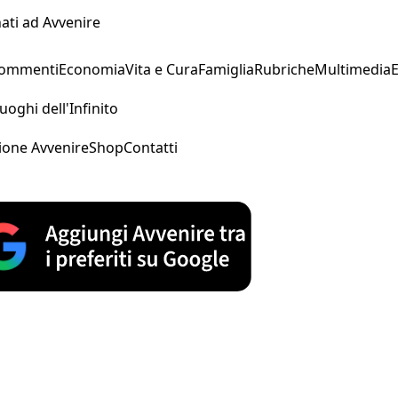
ati ad Avvenire
Commenti
Economia
Vita e Cura
Famiglia
Rubriche
Multimedia
uoghi dell'Infinito
ione Avvenire
Shop
Contatti