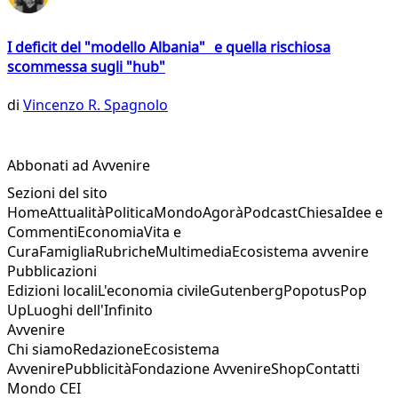
I deficit del "modello Albania" e quella rischiosa
scommessa sugli "hub"
di
Vincenzo R. Spagnolo
Abbonati ad Avvenire
Sezioni del sito
Home
Attualità
Politica
Mondo
Agorà
Podcast
Chiesa
Idee e
Commenti
Economia
Vita e
Cura
Famiglia
Rubriche
Multimedia
Ecosistema avvenire
Pubblicazioni
Edizioni locali
L'economia civile
Gutenberg
Popotus
Pop
Up
Luoghi dell'Infinito
Avvenire
Chi siamo
Redazione
Ecosistema
Avvenire
Pubblicità
Fondazione Avvenire
Shop
Contatti
Mondo CEI