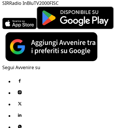
SIR
Radio InBlu
TV2000
FISC
Segui Avvenire su