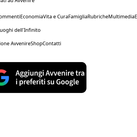
ati ad Avvenire
Commenti
Economia
Vita e Cura
Famiglia
Rubriche
Multimedia
uoghi dell'Infinito
ione Avvenire
Shop
Contatti