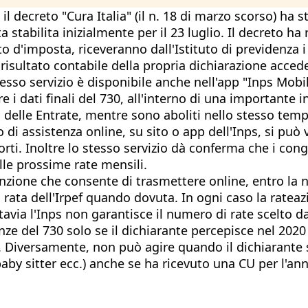
l decreto "Cura Italia" (il n. 18 di marzo scorso) ha 
a stabilita inizialmente per il 23 luglio. Il decreto 
 d'imposta, riceveranno dall'Istituto di previdenza i 
l risultato contabile della propria dichiarazione accede
 stesso servizio è disponibile anche nell'app "Inps Mobi
 i dati finali del 730, all'interno di una importante i
a delle Entrate, mentre sono aboliti nello stesso tempo
zio di assistenza online, su sito o app dell'Inps, si pu
mporti. Inoltre lo stesso servizio dà conferma che i co
lle prossime rate mensili.
 funzione che consente di trasmettere online, entro la
da rata dell'Irpef quando dovuta. In ogni caso la rate
via l'Inps non garantisce il numero di rate scelto da
ltanze del 730 solo se il dichiarante percepisce nel 20
cc. Diversamente, non può agire quando il dichiarante 
aby sitter ecc.) anche se ha ricevuto una CU per l'an