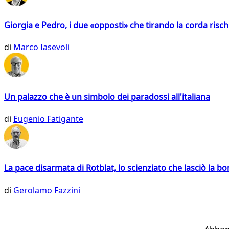
Giorgia e Pedro, i due «opposti» che tirando la corda risc
di
Marco Iasevoli
Un palazzo che è un simbolo dei paradossi all'italiana
di
Eugenio Fatigante
La pace disarmata di Rotblat, lo scienziato che lasciò la 
di
Gerolamo Fazzini