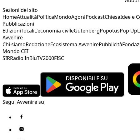
Abbon
Sezioni del sito
Home
Attualità
Politica
Mondo
Agorà
Podcast
Chiesa
Idee e 
Pubblicazioni
Edizioni locali
L'economia civile
Gutenberg
Popotus
Pop Up
L
Avvenire
Chi siamo
Redazione
Ecosistema Avvenire
Pubblicità
Fondaz
Mondo CEI
SIR
Radio InBlu
TV2000
FISC
Segui Avvenire su