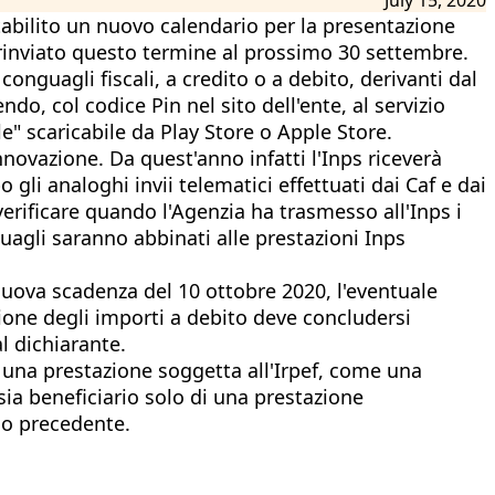
stabilito un nuovo calendario per la presentazione
ha rinviato questo termine al prossimo 30 settembre.
conguagli fiscali, a credito o a debito, derivanti dal
ndo, col codice Pin nel sito dell'ente, al servizio
le" scaricabile da Play Store o Apple Store.
nnovazione. Da quest'anno infatti l'Inps riceverà
 gli analoghi invii telematici effettuati dai Caf e dai
ò verificare quando l'Agenzia ha trasmesso all'Inps i
nguagli saranno abbinati alle prestazioni Inps
 nuova scadenza del 10 ottobre 2020, l'eventuale
azione degli importi a debito deve concludersi
l dichiarante.
20 una prestazione soggetta all'Irpef, come una
sia beneficiario solo di una prestazione
no precedente.