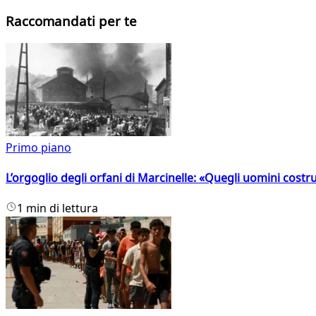
Raccomandati per te
Primo piano
L’orgoglio degli orfani di Marcinelle: «Quegli uomini costr
1 min di lettura