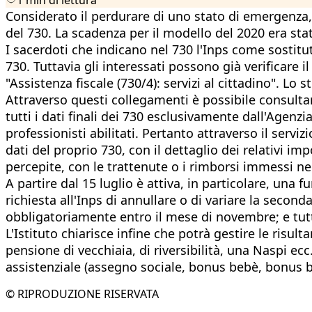
Considerato il perdurare di uno stato di emergenza, i
del 730. La scadenza per il modello del 2020 era stat
I sacerdoti che indicano nel 730 l'Inps come sostituto
730. Tuttavia gli interessati possono già verificare i
"Assistenza fiscale (730/4): servizi al cittadino". Lo
Attraverso questi collegamenti è possibile consultare
tutti i dati finali dei 730 esclusivamente dall'Agenzi
professionisti abilitati. Pertanto attraverso il servi
dati del proprio 730, con il dettaglio dei relativi i
percepite, con le trattenute o i rimborsi immessi ne
A partire dal 15 luglio è attiva, in particolare, una
richiesta all'Inps di annullare o di variare la secon
obbligatoriamente entro il mese di novembre; e tutta
L'Istituto chiarisce infine che potrà gestire le risu
pensione di vecchiaia, di riversibilità, una Naspi e
assistenziale (assegno sociale, bonus bebè, bonus b
© RIPRODUZIONE RISERVATA