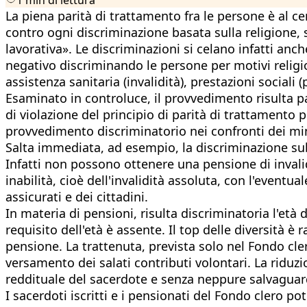
La piena parità di trattamento fra le persone è al 
contro ogni discriminazione basata sulla religione, s
lavorativa». Le discriminazioni si celano infatti an
negativo discriminando le persone per motivi religios
assistenza sanitaria (invalidità), prestazioni sociali 
Esaminato in controluce, il provvedimento risulta par
di violazione del principio di parità di trattamento 
provvedimento discriminatorio nei confronti dei ministr
Salta immediata, ad esempio, la discriminazione subi
Infatti non possono ottenere una pensione di invalid
inabilità, cioè dell'invalidità assoluta, con l'eve
assicurati e dei cittadini.
In materia di pensioni, risulta discriminatoria l'età
requisito dell'età è assente. Il top delle diversità è
pensione. La trattenuta, prevista solo nel Fondo cl
versamento dei salati contributi volontari. La riduz
reddituale del sacerdote e senza neppure salvaguard
I sacerdoti iscritti e i pensionati del Fondo clero p