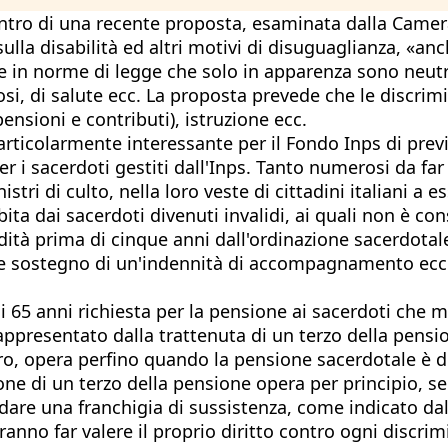
centro di una recente proposta, esaminata dalla Camer
ulla disabilità ed altri motivi di disuguaglianza, «an
che in norme di legge che solo in apparenza sono neut
i, di salute ecc. La proposta prevede che le discrimin
(pensioni e contributi), istruzione ecc.
ticolarmente interessante per il Fondo Inps di previde
per i sacerdoti gestiti dall'Inps. Tanto numerosi da f
i di culto, nella loro veste di cittadini italiani a ess
ta dai sacerdoti divenuti invalidi, ai quali non è con
ità prima di cinque anni dall'ordinazione sacerdotale
ntuale sostegno di un'indennità di accompagnamento ec
 di 65 anni richiesta per la pensione ai sacerdoti che 
 rappresentato dalla trattenuta di un terzo della pensio
ero, opera perfino quando la pensione sacerdotale è d
ione di un terzo della pensione opera per principio, 
are una franchigia di sussistenza, come indicato dall
otranno far valere il proprio diritto contro ogni discr