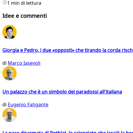
1 min di lettura
Idee e commenti
Giorgia e Pedro, i due «opposti» che tirando la corda risc
di
Marco Iasevoli
Un palazzo che è un simbolo dei paradossi all'italiana
di
Eugenio Fatigante