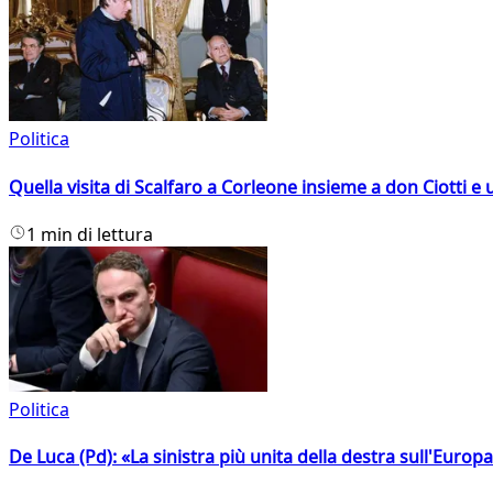
Politica
Quella visita di Scalfaro a Corleone insieme a don Ciotti e u
1 min di lettura
Politica
De Luca (Pd): «La sinistra più unita della destra sull'Europ