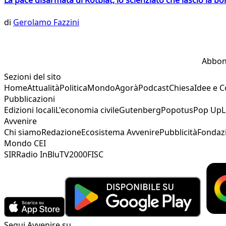
La pace disarmata di Rotblat, lo scienziato che lasciò la 
di
Gerolamo Fazzini
Abbon
Sezioni del sito
Home
Attualità
Politica
Mondo
Agorà
Podcast
Chiesa
Idee e 
Pubblicazioni
Edizioni locali
L'economia civile
Gutenberg
Popotus
Pop Up
L
Avvenire
Chi siamo
Redazione
Ecosistema Avvenire
Pubblicità
Fondaz
Mondo CEI
SIR
Radio InBlu
TV2000
FISC
Segui Avvenire su