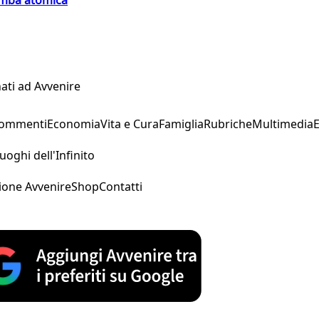
bomba atomica
ati ad Avvenire
Commenti
Economia
Vita e Cura
Famiglia
Rubriche
Multimedia
uoghi dell'Infinito
ione Avvenire
Shop
Contatti