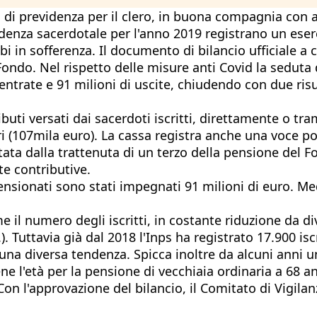
 di previdenza per il clero, in buona compagnia con al
evidenza sacerdotale per l'anno 2019 registrano un ese
 in sofferenza. Il documento di bilancio ufficiale a 
Fondo. Nel rispetto delle misure anti Covid la seduta 
entrate e 91 milioni di uscite, chiudendo con due risul
uti versati dai sacerdoti iscritti, direttamente o tra
107mila euro). La cassa registra anche una voce posit
ata dalla trattenuta di un terzo della pensione del Fo
te contributive.
pensionati sono stati impegnati 91 milioni di euro. M
e il numero degli iscritti, in costante riduzione da di
). Tuttavia già dal 2018 l'Inps ha registrato 17.900 i
 una diversa tendenza. Spicca inoltre da alcuni anni 
 l'età per la pensione di vecchiaia ordinaria a 68 anni
Con l'approvazione del bilancio, il Comitato di Vigila