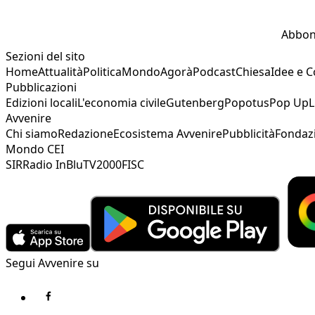
Abbon
Sezioni del sito
Home
Attualità
Politica
Mondo
Agorà
Podcast
Chiesa
Idee e 
Pubblicazioni
Edizioni locali
L'economia civile
Gutenberg
Popotus
Pop Up
L
Avvenire
Chi siamo
Redazione
Ecosistema Avvenire
Pubblicità
Fondaz
Mondo CEI
SIR
Radio InBlu
TV2000
FISC
Segui Avvenire su