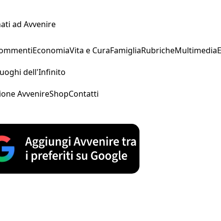
ati ad Avvenire
Commenti
Economia
Vita e Cura
Famiglia
Rubriche
Multimedia
uoghi dell'Infinito
ione Avvenire
Shop
Contatti