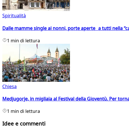
Spiritualità
Dalle mamme single ai nonni, porte aperte a tutti nella “cas
1 min di lettura
Chiesa
Medjugorje, in migliaia al Festival della Gioventù. Per torn
1 min di lettura
Idee e commenti