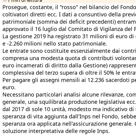
Prosegue, costante, il "rosso" nel bilancio del Fondo
coltivatori diretti ecc. I dati a consuntivo della pr
patrimoniale (somma dei deficit precedenti) entrambi
approvato il 16 luglio dal Comitato di Vigilanza del 
La gestione 2019 ha registrato 31 milioni di euro di 
e -2.260 milioni nello stato patrimoniale.
Le entrate sono costituite essenzialmente dai contrib
compresa una modesta quota di contributi volontari (
euro incamerati di diritto dalla Gestione) rappresent
complessiva del terzo supera di oltre il 50% le entra
Per pagare gli assegni mensili ai 12.236 sacerdoti 
euro.
Necessitano particolari analisi alcune rilevanze, com
generale, una squilibrata produzione legislativa ecc.
dal 2017 di sole 10 unità, modesto ma indicativo di
speranza di vita aggiunta dall'Inps nel Fondo, sebbene
speranza ora applicata nell'assicurazione generale. 
soluzione interpretativa delle regole Inps.