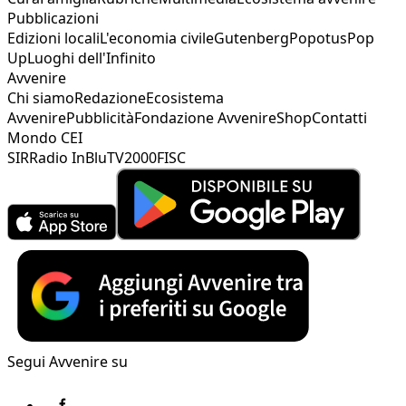
Pubblicazioni
Edizioni locali
L'economia civile
Gutenberg
Popotus
Pop
Up
Luoghi dell'Infinito
Avvenire
Chi siamo
Redazione
Ecosistema
Avvenire
Pubblicità
Fondazione Avvenire
Shop
Contatti
Mondo CEI
SIR
Radio InBlu
TV2000
FISC
Segui Avvenire su