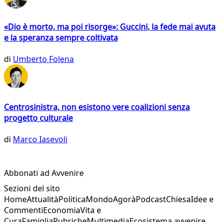
«Dio è morto, ma poi risorge»: Guccini, la fede mai avuta
e la speranza sempre coltivata
di
Umberto Folena
Centrosinistra, non esistono vere coalizioni senza
progetto culturale
di
Marco Iasevoli
Abbonati ad Avvenire
Sezioni del sito
Home
Attualità
Politica
Mondo
Agorà
Podcast
Chiesa
Idee e
Commenti
Economia
Vita e
Cura
Famiglia
Rubriche
Multimedia
Ecosistema avvenire