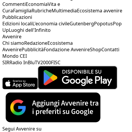
Commenti
Economia
Vita e
Cura
Famiglia
Rubriche
Multimedia
Ecosistema avvenire
Pubblicazioni
Edizioni locali
L'economia civile
Gutenberg
Popotus
Pop
Up
Luoghi dell'Infinito
Avvenire
Chi siamo
Redazione
Ecosistema
Avvenire
Pubblicità
Fondazione Avvenire
Shop
Contatti
Mondo CEI
SIR
Radio InBlu
TV2000
FISC
Segui Avvenire su