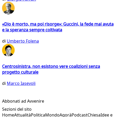
«Dio è morto, ma poi risorge»: Guccini, la fede mai avuta
e la speranza sempre coltivata
di
Umberto Folena
Centrosinistra, non esistono vere coalizioni senza
progetto culturale
di
Marco Iasevoli
Abbonati ad Avvenire
Sezioni del sito
Home
Attualità
Politica
Mondo
Agorà
Podcast
Chiesa
Idee e