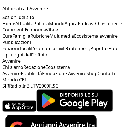
Abbonati ad Avvenire
Sezioni del sito
Home
Attualità
Politica
Mondo
Agorà
Podcast
Chiesa
Idee e
Commenti
Economia
Vita e
Cura
Famiglia
Rubriche
Multimedia
Ecosistema avvenire
Pubblicazioni
Edizioni locali
L'economia civile
Gutenberg
Popotus
Pop
Up
Luoghi dell'Infinito
Avvenire
Chi siamo
Redazione
Ecosistema
Avvenire
Pubblicità
Fondazione Avvenire
Shop
Contatti
Mondo CEI
SIR
Radio InBlu
TV2000
FISC