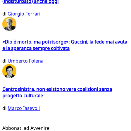
(indisturbato) anche oggi
di
Giorgio Ferrari
«Dio è morto, ma poi risorge»: Guccini, la fede mai avuta
e la speranza sempre coltivata
di
Umberto Folena
Centrosinistra, non esistono vere coalizioni senza
progetto culturale
di
Marco Iasevoli
Abbonati ad Avvenire