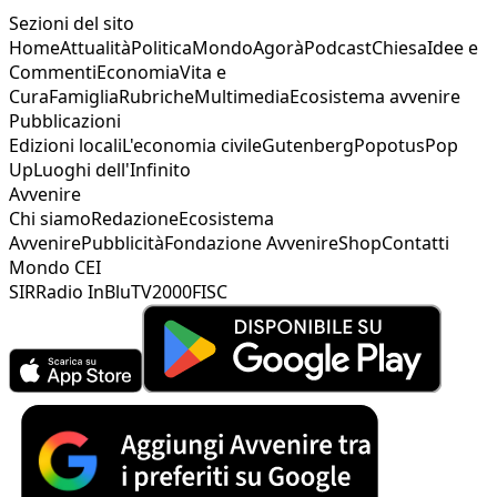
Sezioni del sito
Home
Attualità
Politica
Mondo
Agorà
Podcast
Chiesa
Idee e
Commenti
Economia
Vita e
Cura
Famiglia
Rubriche
Multimedia
Ecosistema avvenire
Pubblicazioni
Edizioni locali
L'economia civile
Gutenberg
Popotus
Pop
Up
Luoghi dell'Infinito
Avvenire
Chi siamo
Redazione
Ecosistema
Avvenire
Pubblicità
Fondazione Avvenire
Shop
Contatti
Mondo CEI
SIR
Radio InBlu
TV2000
FISC