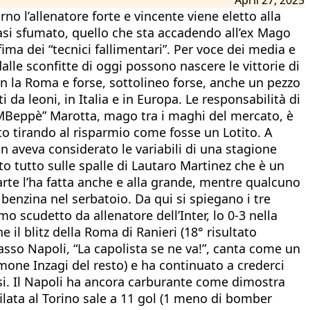
no l’allenatore forte e vincente viene eletto alla
quasi sfumato, quello che sta accadendo all’ex Mago
ma dei “tecnici fallimentari”. Per voce dei media e
alle sconfitte di oggi possono nascere le vittorie di
n la Roma e forse, sottolineo forse, anche un pezzo
da leoni, in Italia e in Europa. Le responsabilità di
e. “MBeppè” Marotta, mago tra i maghi del mercato, è
to tirando al risparmio come fosse un Lotito. A
 aveva considerato le variabili di una stagione
to tutto sulle spalle di Lautaro Martinez che è un
arte l’ha fatta anche e alla grande, mentre qualcuno
benzina nel serbatoio. Da qui si spiegano i tre
o scudetto da allenatore dell’Inter, lo 0-3 nella
 il blitz della Roma di Ranieri (18° risultato
sso Napoli, “La capolista se ne va!”, canta come un
one Inzagi del resto) e ha continuato a crederci
si. Il Napoli ha ancora carburante come dimostra
ilata al Torino sale a 11 gol (1 meno di bomber