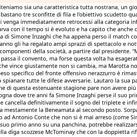
iteniamo sia una caratteristica tutta nostrana, un gior
 bastano tre sconfitte di fila e l’obiettivo scudetto 
si venga immediatamente retrocessi alla categoria infi
urva con il tempo si è evoluto e ha capito che anche d
ra di Simone Inzaghi che ha appena perso il match co
no gli ha regalato ampi sprazzi di spettacolo e notti 
ti i componenti della società, a partire dal president
 passa il convento, ma forse questa volta ha esagera
 che vince giustamente non si cambia, ma Marotta non
eso specifico del fronte offensivo nerazzurro è rimas
 spianare tutte le difese avversarie. Lautaro la sua p
ine di questa estenuante stagione pare non avere più 
logna dove tre anni fa Simone Inzaghi perse il suo prim
 cancella definitivamente il sogno del triplete e infine
orta mestamente la Beneamata al secondo posto. Sorpa
o ad Antonio Conte che non si è mai arreso (come Sim
l suo primo anno su una panchina, potrebbe realizzar
ella diga scozzese McTominay che con la doppietta rif