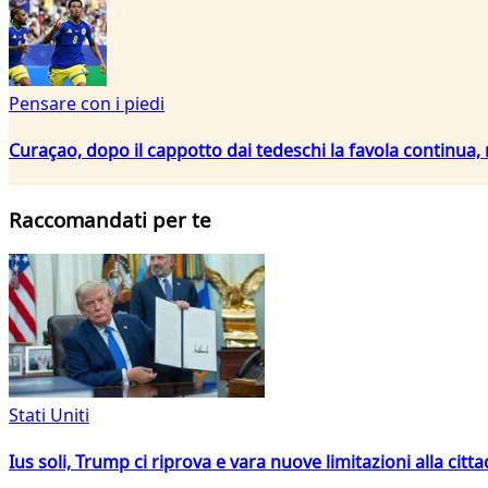
Pensare con i piedi
Curaçao, dopo il cappotto dai tedeschi la favola continua
Raccomandati per te
Stati Uniti
Ius soli, Trump ci riprova e vara nuove limitazioni alla citt