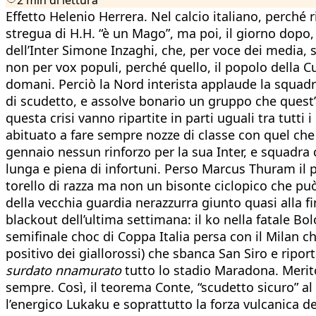
Effetto Helenio Herrera. Nel calcio italiano, perché r
stregua di H.H. “è un Mago”, ma poi, il giorno dopo,
dell’Inter Simone Inzaghi, che, per voce dei media, 
non per vox populi, perché quello, il popolo della C
domani. Perciò la Nord interista applaude la squad
di scudetto, e assolve bonario un gruppo che quest’an
questa crisi vanno ripartite in parti uguali tra tut
abituato a fare sempre nozze di classe con quel che
gennaio nessun rinforzo per la sua Inter, e squadra
lunga e piena di infortuni. Perso Marcus Thuram il p
torello di razza ma non un bisonte ciclopico che può
della vecchia guardia nerazzurra giunto quasi alla f
blackout dell’ultima settimana: il ko nella fatale Bo
semifinale choc di Coppa Italia persa con il Milan che
positivo dei giallorossi) che sbanca San Siro e rip
surdato nnamurato
tutto lo stadio Maradona. Merit
sempre. Così, il teorema Conte, “scudetto sicuro” a
l’energico Lukaku e soprattutto la forza vulcanica d