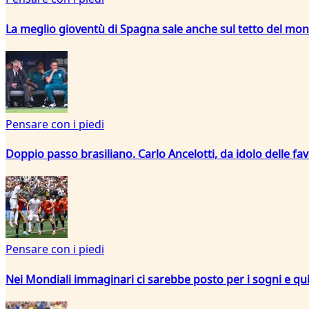
La meglio gioventù di Spagna sale anche sul tetto del mo
Pensare con i piedi
Doppio passo brasiliano. Carlo Ancelotti, da idolo delle fa
Pensare con i piedi
Nei Mondiali immaginari ci sarebbe posto per i sogni e qui