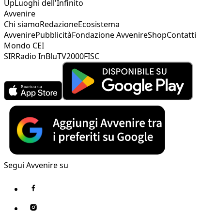
Up
Luoghi dell'Infinito
Avvenire
Chi siamo
Redazione
Ecosistema
Avvenire
Pubblicità
Fondazione Avvenire
Shop
Contatti
Mondo CEI
SIR
Radio InBlu
TV2000
FISC
Segui Avvenire su