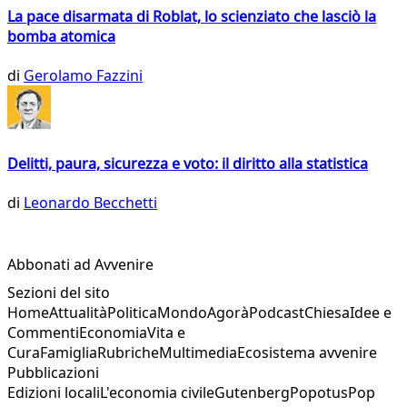
La pace disarmata di Roblat, lo scienziato che lasciò la
bomba atomica
di
Gerolamo Fazzini
Delitti, paura, sicurezza e voto: il diritto alla statistica
di
Leonardo Becchetti
Abbonati ad Avvenire
Sezioni del sito
Home
Attualità
Politica
Mondo
Agorà
Podcast
Chiesa
Idee e
Commenti
Economia
Vita e
Cura
Famiglia
Rubriche
Multimedia
Ecosistema avvenire
Pubblicazioni
Edizioni locali
L'economia civile
Gutenberg
Popotus
Pop