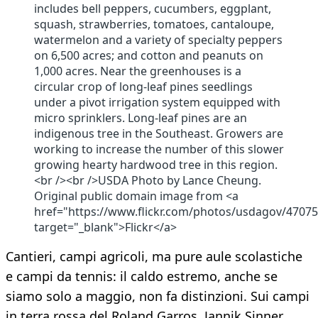
includes bell peppers, cucumbers, eggplant,
squash, strawberries, tomatoes, cantaloupe,
watermelon and a variety of specialty peppers
on 6,500 acres; and cotton and peanuts on
1,000 acres. Near the greenhouses is a
circular crop of long-leaf pines seedlings
under a pivot irrigation system equipped with
micro sprinklers. Long-leaf pines are an
indigenous tree in the Southeast. Growers are
working to increase the number of this slower
growing hearty hardwood tree in this region.
<br /><br />USDA Photo by Lance Cheung.
Original public domain image from <a
href="https://www.flickr.com/photos/usdagov/4707
target="_blank">Flickr</a>
Cantieri, campi agricoli, ma pure aule scolastiche
e campi da tennis: il caldo estremo, anche se
siamo solo a maggio, non fa distinzioni. Sui campi
in terra rossa del Roland Garros, Jannik Sinner