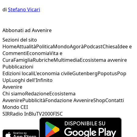
di
Stefano Vicari
Abbonati ad Avvenire
Sezioni del sito
Home
Attualità
Politica
Mondo
Agorà
Podcast
Chiesa
Idee e
Commenti
Economia
Vita e
Cura
Famiglia
Rubriche
Multimedia
Ecosistema avvenire
Pubblicazioni
Edizioni locali
L'economia civile
Gutenberg
Popotus
Pop
Up
Luoghi dell'Infinito
Avvenire
Chi siamo
Redazione
Ecosistema
Avvenire
Pubblicità
Fondazione Avvenire
Shop
Contatti
Mondo CEI
SIR
Radio InBlu
TV2000
FISC