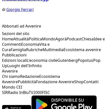
di
Giorgio Ferrari
Abbonati ad Avvenire
Sezioni del sito
Home
Attualità
Politica
Mondo
Agorà
Podcast
Chiesa
Idee e
Commenti
Economia
Vita e
Cura
Famiglia
Rubriche
Multimedia
Ecosistema avvenire
Pubblicazioni
Edizioni locali
L'economia civile
Gutenberg
Popotus
Pop
Up
Luoghi dell'Infinito
Avvenire
Chi siamo
Redazione
Ecosistema
Avvenire
Pubblicità
Fondazione Avvenire
Shop
Contatti
Mondo CEI
SIR
Radio InBlu
TV2000
FISC