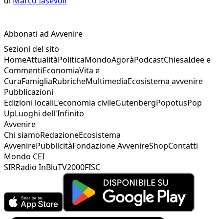
di
Marco Iasevoli
Abbonati ad Avvenire
Sezioni del sito
Home
Attualità
Politica
Mondo
Agorà
Podcast
Chiesa
Idee e
Commenti
Economia
Vita e
Cura
Famiglia
Rubriche
Multimedia
Ecosistema avvenire
Pubblicazioni
Edizioni locali
L'economia civile
Gutenberg
Popotus
Pop
Up
Luoghi dell'Infinito
Avvenire
Chi siamo
Redazione
Ecosistema
Avvenire
Pubblicità
Fondazione Avvenire
Shop
Contatti
Mondo CEI
SIR
Radio InBlu
TV2000
FISC