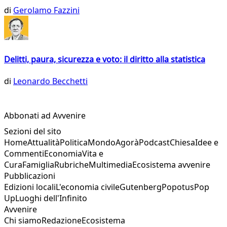
di
Gerolamo Fazzini
Delitti, paura, sicurezza e voto: il diritto alla statistica
di
Leonardo Becchetti
Abbonati ad Avvenire
Sezioni del sito
Home
Attualità
Politica
Mondo
Agorà
Podcast
Chiesa
Idee e
Commenti
Economia
Vita e
Cura
Famiglia
Rubriche
Multimedia
Ecosistema avvenire
Pubblicazioni
Edizioni locali
L'economia civile
Gutenberg
Popotus
Pop
Up
Luoghi dell'Infinito
Avvenire
Chi siamo
Redazione
Ecosistema